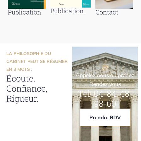
Publication
Publication
Contact
LA PHILOSOPHIE DU
CABINET PEUT SE RÉSUMER
EN 3 MOTS :
Appelez nous ou prenez
Écoute,
Rendez vous
Confiance,
Tél: 04-84-48-
Rigueur.
98-60
Prendre RDV