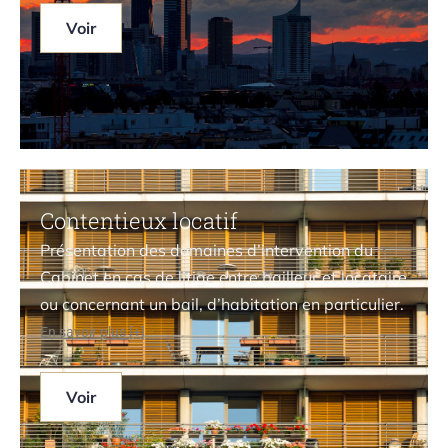
Voir
Contentieux locatif
Présentation des domaines d’intervention du
Cabinet en cas de litige entre bailleur et locataire
ou concernant un bail, d’habitation en particulier
.
En savoir plus [+]
Voir