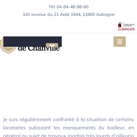
Tél: 04-84-48-98-60
141 avenue du 21 Août 1944, 13400 Aubagne
De l’importance de la
Le Cabinet
mise en demeure du
Compétences
bailleur par le
Urbanisme
Immobilier/Construction
locataire
Contentieux Locatif
Je suis régulièrement confronté à la situation de certains
Articles juridiques
locataires subissant les manquements du bailleur, en
Contact
général au sujet de travaux (parfois très lourds d’ailleurs)