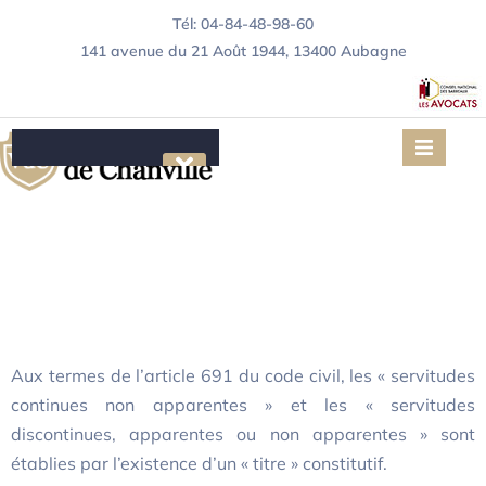
Tél: 04-84-48-98-60
141 avenue du 21 Août 1944, 13400 Aubagne
Servitude
Le Cabinet
conventionnelle et
Compétences
nature du titre
Urbanisme
Immobilier/Construction
Aux termes de l’article 691 du code civil, les « servitudes
Contentieux Locatif
continues non apparentes » et les « servitudes
discontinues, apparentes ou non apparentes » sont
Articles juridiques
établies par l’existence d’un « titre » constitutif.
Contact